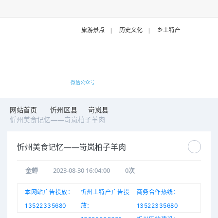
旅游景点
|
历史文化
|
乡土特产
微信公众号
网站首页
忻州区县
岢岚县
忻州美食记忆——岢岚柏子羊肉
忻州美食记忆——岢岚柏子羊肉
金蝉
2023-08-30 16:04:00
0
次
本网站广告投放：
忻州土特产广告投
商务合作热线：
13522335680
放：
13522335680