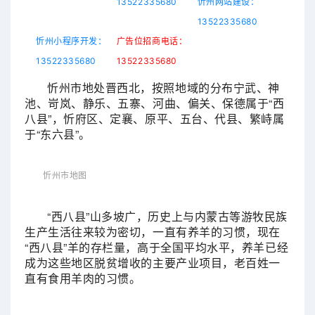
13522335680
忻州网站建设：
13522335680
忻州小程序开发：
广告位招商电话：
13522335680
13522335680
忻州市地处晋西北，按照地域的分布宁武、神
池、岢岚、静乐、五寨、河曲、偏关、保德属于“西
八县”，忻府区、定襄、原平、五台、代县、繁峙属
于“东六县”。
忻州市地图
“西八县”山多坡广，历史上与内蒙古等游牧民族
生产生活往来较为密切，一直有养羊的习惯，现在
“西八县”羊的存栏量，高于全国平均水平，养羊已经
成为这些地区脱贫增收的主要产业项目，老百姓一
直有食用羊肉的习惯。