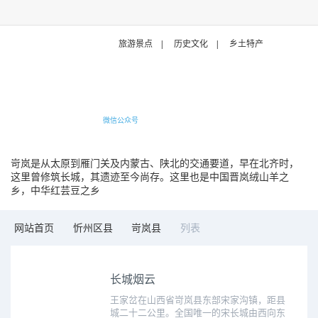
旅游景点
|
历史文化
|
乡土特产
微信公众号
岢岚是从太原到雁门关及内蒙古、陕北的交通要道，早在北齐时，
这里曾修筑长城，其遗迹至今尚存。这里也是中国晋岚绒山羊之
乡，中华红芸豆之乡
网站首页
忻州区县
岢岚县
列表
​长城烟云
王家岔在山西省岢岚县东部宋家沟镇，距县
城二十二公里。全国唯一的宋长城由西向东