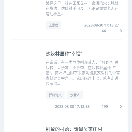
路经这里，站在王家岔村，巍峨的宋长城就
在身边，仿佛触手可及，无论是耄耋老人还
是幼稚童...
2023-08-30 17:13:27
王家岔
441
0
沙棘林里种“幸福”
在岢岚，有一类群体叫沙棘人，他们常年种
沙棘、采沙棘、卖沙棘，在沙棘林里种“幸
福”。荷叶坪山脚下宋家沟镇武家沟村的李富
贵就是其中之一。农历腊月十七，笔者走进
武家沟...
忻州岢岚
沙棘人
2023-08-30 17:12:33
199
0
别致的村落：岢岚吴家庄村