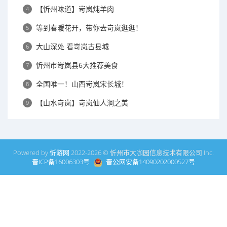
【忻州味道】岢岚炖羊肉
4
等到春暖花开，带你去岢岚逛逛！
5
大山深处 看岢岚古县城
6
忻州市岢岚县6大推荐美食
7
全国唯一！山西岢岚宋长城！
8
【山水岢岚】岢岚仙人涧之美
9
Powered by
忻游网
2022-2026 © 忻州市大咖园信息技术有限公司 Inc.
晋ICP备16006303号
晋公网安备14090202000527号