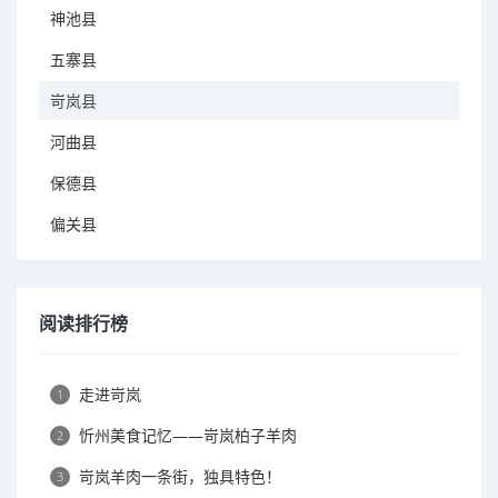
神池县
五寨县
岢岚县
河曲县
保德县
偏关县
阅读排行榜
走进岢岚
1
忻州美食记忆——岢岚柏子羊肉
2
岢岚羊肉一条街，独具特色！
3