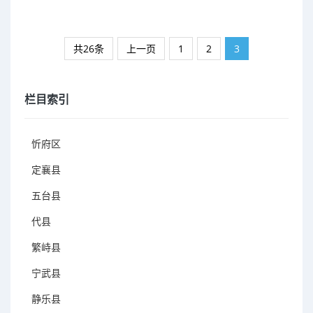
共26条
上一页
1
2
3
栏目索引
忻府区
定襄县
五台县
代县
繁峙县
宁武县
静乐县