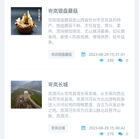
岢岚银盘蘑菇
岢岚银盘蘑菇是山西省忻州市岢岚县的特
产。银盘蘑菇干鲜、烹饪皆宜，荤炒、素
拌、清炖做馅俱佳，尤以做汤最美。如长期
食用，能使人防疾祛病，增强体质，延年益
寿。
2023-08-29 15:31:01
岢岚银盘蘑菇
339
0
岢岚长城
岚漪河从岢岚县境东南发端，从东南向西北
纵贯岢岚县境。岚漪河河谷为北边游牧民族
进入汾河谷地的咽喉要道，自古为兵家必争
之地。岚漪河东岸为吕梁山脉北段管涔山
脉，岚漪河...
2023-08-29 15:30:42
岢岚长城
279
0