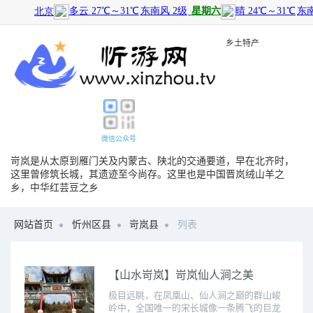
旅游景点
|
历史文化
|
乡土特产
微信公众号
岢岚是从太原到雁门关及内蒙古、陕北的交通要道，早在北齐时，
这里曾修筑长城，其遗迹至今尚存。这里也是中国晋岚绒山羊之
乡，中华红芸豆之乡
网站首页
忻州区县
岢岚县
列表
【山水岢岚】岢岚仙人涧之美
极目远眺，在凤凰山、仙人涧之巅的群山峻
岭中，全国唯一的宋长城像一条腾飞的巨龙