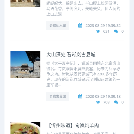
蜿蜒起伏，绵延东去。半山腰上松涛汹涌，
鸟语花香，亭阁突兀，美轮美奂。仙人涧的
上山之道...
2023-08-29 19:39:32
岢岚仙人涧
631
0
大山深处 看岢岚古县城
据《太平寰宇记》，岢岚县因境东北岢岚山
得名。岢岚踞晋阳屏障要塞，历来为兵家必
争之地。岢岚从汉代建城已有2200多年历
史，现在的岢岚县城是后汉刘知远建筑的一
座军城...
2023-08-29 19:39:18
岢岚古县城
708
0
【忻州味道】岢岚炖羊肉