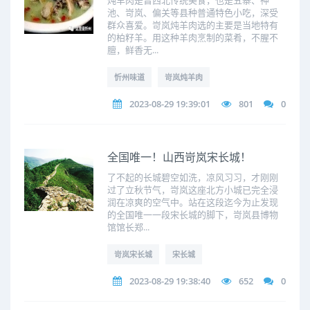
炖羊肉是晋西北传统美食，也是五寨、神
池、岢岚、偏关等县种普通特色小吃，深受
群众喜爱。岢岚炖羊肉选的主要是当地特有
的柏籽羊。用这种羊肉烹制的菜肴，不腥不
膻，鲜香无...
忻州味道
岢岚炖羊肉
2023-08-29 19:39:01
801
0
全国唯一！山西岢岚宋长城！
了不起的长城碧空如洗，凉风习习，才刚刚
过了立秋节气，岢岚这座北方小城已完全浸
润在凉爽的空气中。站在这段迄今为止发现
的全国唯一一段宋长城的脚下，岢岚县博物
馆馆长郑...
岢岚宋长城
宋长城
2023-08-29 19:38:40
652
0