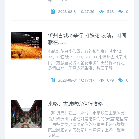
2023-08-31 10:27:36
548
0
忻州古城将举行“打铁花”表演，时间
就在……
有的烟花只能仰望，有的却能身在其中12月
16、17日晚19：00、20：00来忻州古城南城
门，为您重现漫天金花来源：美丽忻州行走
多情山水，乐享多彩生活，想要了解...
2023-08-31 10:17:17
679
0
来咯，古城吃穿住行攻略
【吃货篇】爱上一座城一定是从爱上她的美
食开始忻州古城绝对是吃货们的“天堂”这里有
上百种美食足以满足你的味蕾需求热气腾腾
的豆腐脑满满的都是儿时味道早上喝一碗全
天的...