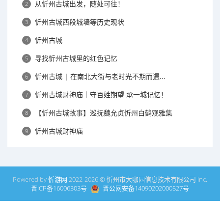
从忻州古城出发，随处可往！
2
忻州古城西段城墙等历史现状
3
忻州古城
4
寻找忻州古城里的红色记忆
5
忻州古城 | 在南北大街与老时光不期而遇...
6
忻州古城财神庙｜守百姓期望 承一城记忆！
7
【忻州古城故事】巡抚魏允贞忻州白鹤观雅集
8
忻州古城财神庙
9
Powered by
忻游网
2022-2026 © 忻州市大咖园信息技术有限公司 Inc.
晋ICP备16006303号
晋公网安备14090202000527号