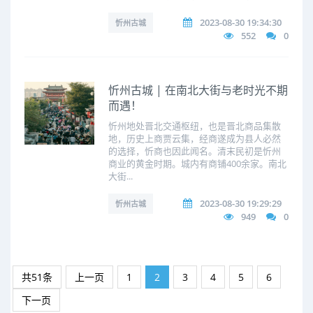
2023-08-30 19:34:30
忻州古城
552
0
忻州古城 | 在南北大街与老时光不期
而遇！
忻州地处晋北交通枢纽，也是晋北商品集散
地，历史上商贾云集，经商遂成为县人必然
的选择，忻商也因此闻名。清末民初是忻州
商业的黄金时期。城内有商铺400余家。南北
大街...
2023-08-30 19:29:29
忻州古城
949
0
共51条
上一页
1
2
3
4
5
6
下一页