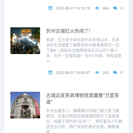
2023-08-31 10:10:18
464
0
忻州古城红火热闹了!
来源：五台老乡俱乐部行走多情山水，乐享
多彩生活想要了解更多忻州美食美景扫一扫
下面⬇️二维码关注推荐阅读五台山的十景八
奇，你不一定都知道！忻州108景，你知道多
少...
2023-08-31 10:03:47
242
0
古城这家茶具博物馆里藏着“万里茶
道”
忻州古城东门，巍峨雄壮的城门楼三层飞檐
歇顶，在南北两侧坚固城墙的烘托下高高耸
立。始建于明代的“永丰门”，寄托着先人们期
望百业兴旺、物产丰饶的美好愿景。朝霞璀
璨，...