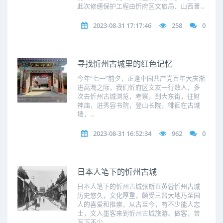
此次修缮保护工程由忻府区文旅局、山西晋...
2023-08-31 17:17:46
258
0
寻找忻州古城里的红色记忆
今年“七一”前夕，正逢中国共产党百年大庆渐
进高潮之际，我们忻府区文友一行数人，多
次去忻州古城浏览，考察，到大东街，往财
神庙，进秀容书院，登山长院，徘徊在古城
墙，...
2023-08-31 16:52:34
962
0
日本人笔下的忻州古城
日本人笔下的忻州古城张斯直黄蓉忻州古城
历史悠久，文化厚重，颇受三晋大地乃至国
人的喜爱和推崇，从古至今，有不少能人志
士，文人墨客来到忻州古城旅游、做客，曾
写下不少...