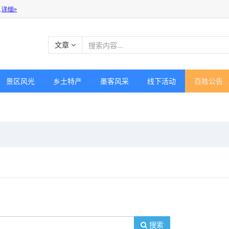
文章
景区风光
乡土特产
墨客风采
线下活动
百姓公告
搜索