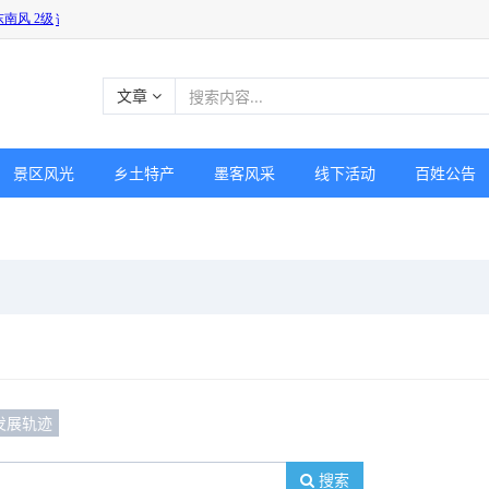
文章
景区风光
乡土特产
墨客风采
线下活动
百姓公告
发展轨迹
搜索