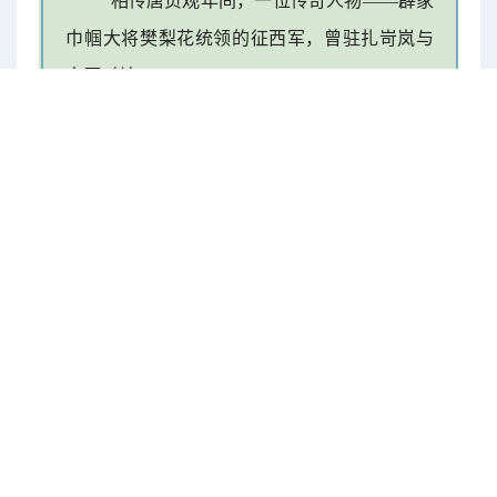
相传唐贞观年间，一位传奇人物——薜家
巾帼大将樊梨花统领的征西军，曾驻扎岢岚与
突厥对峙。
她看到岢岚这座所谓的城，只是几个零散
的土堡，根本无法与敌军抗衡。于是女英雄樊
将军手擎大旗，英姿飒爽骑马飞驰，飞驰过
处，雄伟的古城墙神奇般地拨地而起，九里十
八步的古城墙从此傲然耸立！