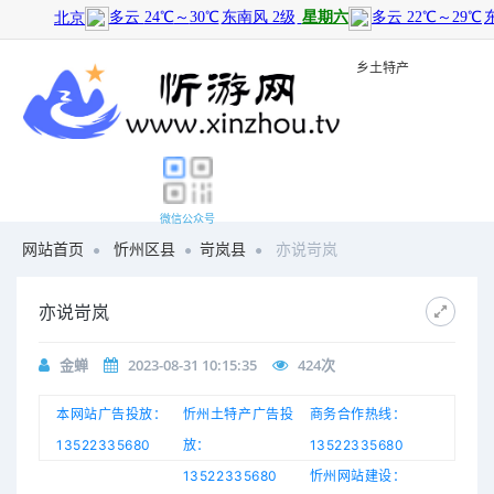
旅游景点
|
历史文化
|
乡土特产
微信公众号
网站首页
忻州区县
岢岚县
亦说岢岚
亦说岢岚
金蝉
2023-08-31 10:15:35
424
次
本网站广告投放：
忻州土特产广告投
商务合作热线：
13522335680
放：
13522335680
13522335680
忻州网站建设：