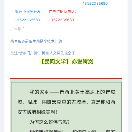
13522335680
忻州小程序开发：
广告位招商电话：
13522335680
13522335680
广告推广
鸡生蛋还是蛋生鸡是个技术问题
关注“忻州门户网‘，忻州人文风景很全了
【民间文学】亦说岢岚
我的家乡——晋西北黄土高原上的岢岚
城，周城一圈雄宏厚重的古城墙，真是能和西
安古城墙相媲美啊！
为何这么雄伟气派？