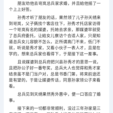
朋友劝他去岢岚总兵家求婚，并且給他摇了一
个上上好签。
孙秀才听了朋友的话，果然领了儿子孙天绣来
到岢岚，父子俩找个客店住下，孙秀才托店家访得
一个岢岚有名的媒婆，托她去求亲，那媒婆早就受
了总兵府委托，让給女儿察访个合适人家，只是知
道总兵女儿容貌不怎么，正所谓高门不来，低门不
就，听说是秀才家，又看小伙子一表人才，且是在
学的，想来总兵家也看得下，于是接下这一差事。
且说媒婆到总兵府把兴县孙秀才的意思一说，
且把孙公子好一番夸奖，总兵大人也觉得和秀才家
结亲虽不是门当户对，总是书香门第，将来前途还
是有望的，于是让媒婆传话，同意孙家领公子来看
看。
总兵见到天绣果然秀外惠中，便一口答应了婚
事。
接下来的一切都非常顺利，没过三年孙家是三