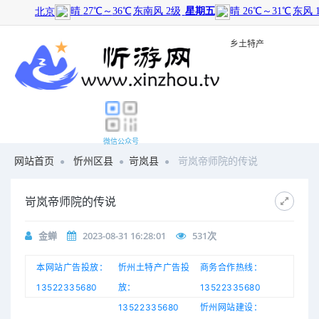
旅游景点
|
历史文化
|
乡土特产
微信公众号
网站首页
忻州区县
岢岚县
岢岚帝师院的传说
岢岚帝师院的传说
金蝉
2023-08-31 16:28:01
531
次
本网站广告投放：
忻州土特产广告投
商务合作热线：
13522335680
放：
13522335680
13522335680
忻州网站建设：