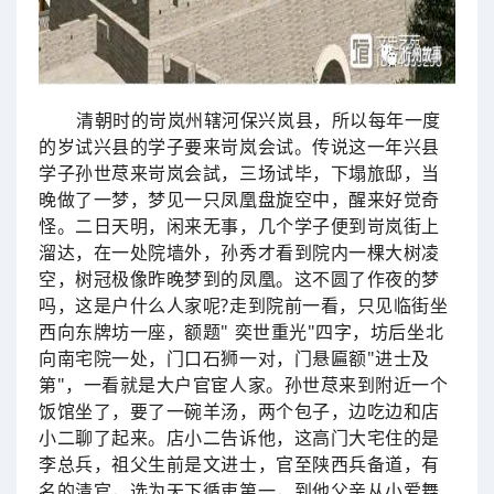
清朝时的岢岚州辖河保兴岚县，所以每年一度
的岁试兴县的学子要来岢岚会试。传说这一年兴县
学子孙世荩来岢岚会試，三场试毕，下塌旅邸，当
晚做了一梦，梦见一只凤凰盘旋空中，醒来好觉奇
怪。二日天明，闲来无事，几个学子便到岢岚街上
溜达，在一处院墙外，孙秀才看到院内一棵大树凌
空，树冠极像昨晚梦到的凤凰。这不圆了作夜的梦
吗，这是户什么人家呢?走到院前一看，只见临街坐
西向东牌坊一座，额题" 奕世重光"四字，坊后坐北
向南宅院一处，门口石狮一对，门悬匾额"进士及
第"，一看就是大户官宦人家。孙世荩来到附近一个
饭馆坐了，要了一碗羊汤，两个包子，边吃边和店
小二聊了起来。店小二告诉他，这高门大宅住的是
李总兵，祖父生前是文进士，官至陕西兵备道，有
名的清官，选为天下循吏第一，到他父亲从小爱舞