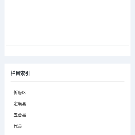
上一篇：
岢岚特色产品——红芸豆
下一篇：
【山水岢岚】岢岚仙人涧之美
栏目索引
忻府区
定襄县
五台县
代县