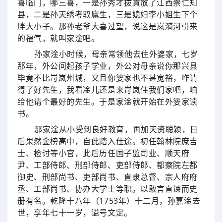
喜临门，哪三喜，一是孙秀才拔貢放了江西崇仁知
县，二是孙天绣考取廪生，三是媳妇李小姐生下个
胖大小子。那孙老爷大喜过望，说这是岚漪河引来
的福气，就叫家淦吧。
孙家淦小时候，母亲常领他去住外婆家，七岁
那年，外公问起孩子学业，外公对母亲说你那兴县
毕竟不比岢岚州城，又且你婆家也不甚宽裕，咋请
得了好先生，我看凎儿还是来岢岚住我们家吧，咱
给他请个最好的先生。于是家淦就开始在外婆家读
书。
那家淦从小受到良好教育，再加天资聪颖，日
后果然金榜高中，自此踏入仕途。初任翰林院庶吉
士、检讨等小官，此后历任国子监司业、顺天府
尹、工部侍郎、刑部侍郎、吏部侍郎、都察院左都
御史、刑部尚书、吏部尚书、直隶总督、宗人府府
丞、工部尚书、协办大学士等职。以敢言直谏而史
册有名。乾隆十八年（1753年）十二月，孙嘉淦去
世，享年七十一岁，谥号文定。