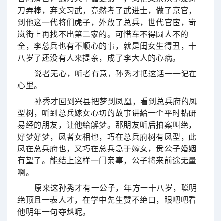
刀弄棒，弃文习武，竟然考了武进士，做了京官，
到他这一代将们虎子，外放了总兵，世代官宦，岢
岚街上再找不出第二家的。可惜车不得圆人不的
全，李总兵也有不顺心的事，就是闺女生得丑，十
八岁了还没有人来提亲，成了李大人的心病。
说者无心，听者有意，孙秀才把这话一一记在
心里。
孙秀才回到兴县把梦到凤凰，看到总兵府的凤
型树，听到总兵嫁女心切的故事讲給一个平时钻研
易经的朋友，让他給解梦。那朋友听后拍案叫绝，
好梦好梦，凤者女相也，巧在总兵府树有凤型，此
凤在总兵府也，又巧在总兵急于嫁女，贵公子婚姻
有望了。能结上这样一门亲事，公子将来前途无量
啊。
原来这孙秀才有一公子，年方一十八岁，聪明
绝顶且一表人才，在学中先生赞不绝口，眼吧吧看
他明年一句夺魁呢。