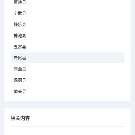
繁峙县
宁武县
静乐县
神池县
五寨县
岢岚县
河曲县
保德县
偏关县
相关内容