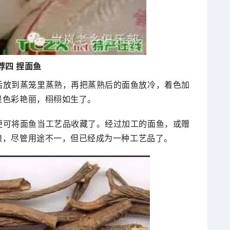
荐四 捏面鱼
后放到蒸笼里蒸熟，再把蒸熟后的面鱼放冷，着色加
是色彩艳丽，栩栩如生了。
便可将面鱼当工艺品收藏了。经过加工的面鱼，或赠
粮，尽管用途不一，但已经成为一种工艺品了。