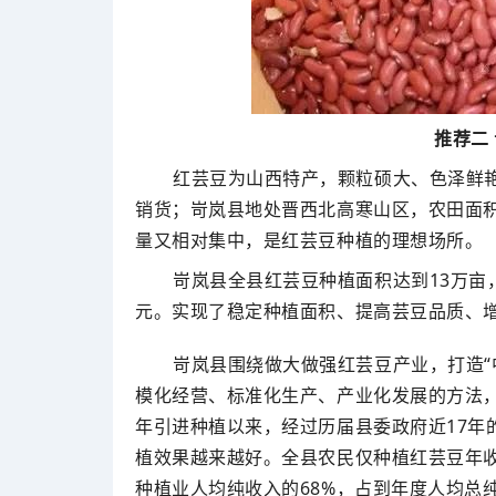
推荐二
红芸豆为山西特产，颗粒硕大、色泽鲜
销货；岢岚县地处晋西北高寒山区，农田面
量又相对集中，是红芸豆种植的理想场所。
岢岚县全县红芸豆种植面积达到13万亩
元。实现了稳定种植面积、提高芸豆品质、
岢岚县围绕做大做强红芸豆产业，打造“
模化经营、标准化生产、产业化发展的方法，
年引进种植以来，经过历届县委政府近17年
植效果越来越好。全县农民仅种植红芸豆年收入
种植业人均纯收入的68%，占到年度人均总