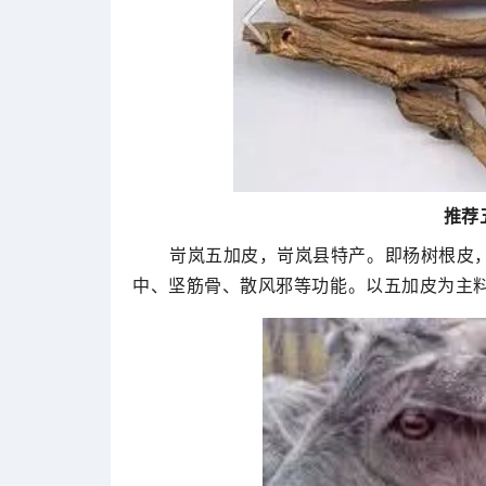
推荐
岢岚五加皮，岢岚县特产。即杨树根皮
中、坚筋骨、散风邪等功能。以五加皮为主