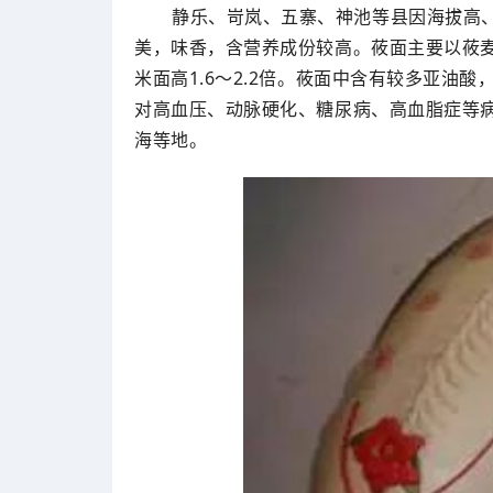
静乐、岢岚、五寨、神池等县因海拔高
美，味香，含营养成份较高。莜面主要以莜
米面高1.6～2.2倍。莜面中含有较多亚油
对高血压、动脉硬化、糖尿病、高血脂症等
海等地。