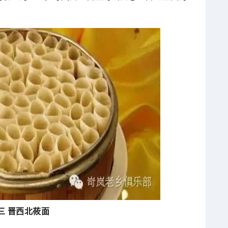
三 晋西北莜面