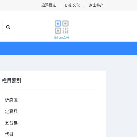
旅游景点
|
历史文化
|
乡土特产
微信公众号
栏目索引
忻府区
定襄县
五台县
代县