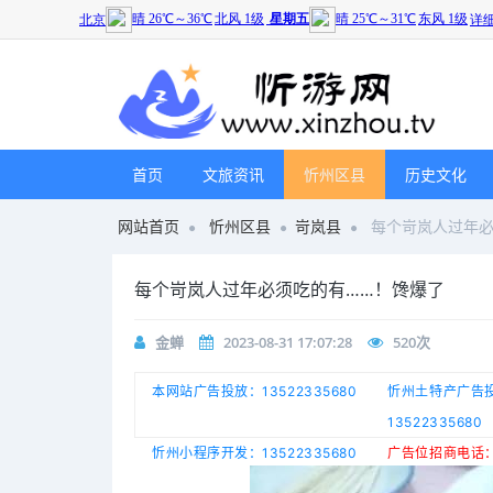
首页
文旅资讯
忻州区县
历史文化
网站首页
忻州区县
岢岚县
每个岢岚人过年必
每个岢岚人过年必须吃的有……！馋爆了
金蝉
2023-08-31 17:07:28
520
次
本网站广告投放：13522335680
忻州土特产广告
13522335680
忻州小程序开发：13522335680
广告位招商电话：1