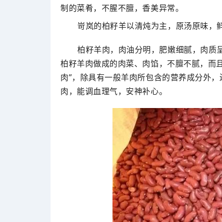
制的菜肴，不腥不膻，香美异常。
岢岚的柏籽羊以清炖为主，原汤原味，
柏籽羊肉，肉油分明，肥嫩细腻，肉质
柏籽羊肉做成的肉菜、肉馅，不膻不腻，而
肉”，除具有一般羊肉所包含的营养成分外
肉，能调血理气，安神补心。