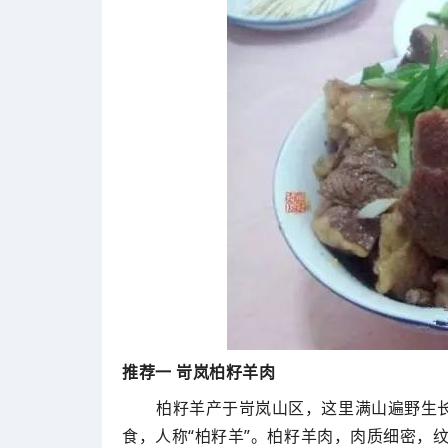
推荐一 岢岚柏籽羊肉
柏籽羊产于岢岚山区，这里满山遍野生
食，人称“柏籽羊”。柏籽羊肉，肉质细密，