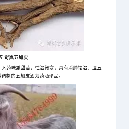
五 岢岚五加皮
，入药味兼甜苦，性湿微寒，具有消肿祛湿、湿五
料调制的五加皮酒为药酒珍品。