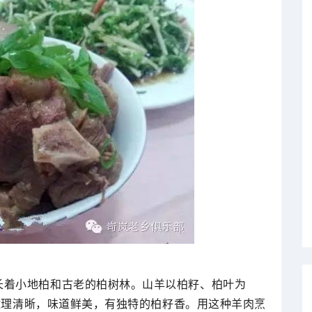
长着小地柏和古老的柏树林。山羊以柏籽、柏叶为
纹理清晰，味道鲜美，有独特的柏籽香。用这种羊肉烹