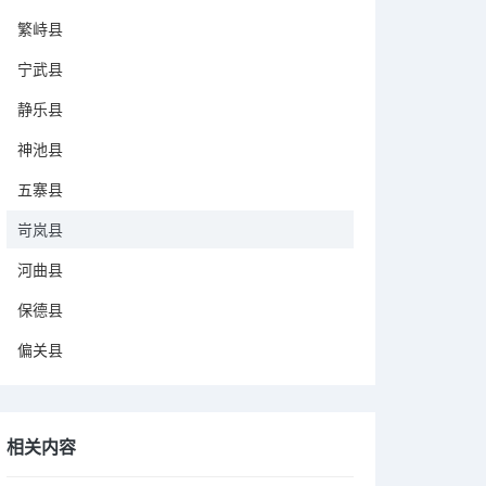
繁峙县
宁武县
静乐县
神池县
五寨县
岢岚县
河曲县
保德县
偏关县
相关内容