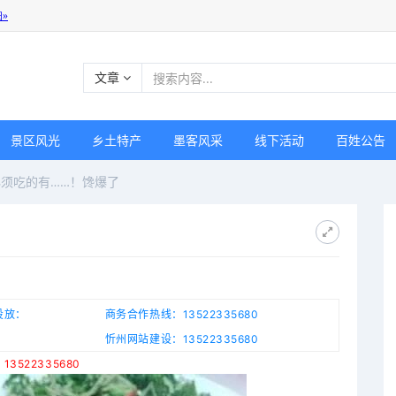
文章
景区风光
乡土特产
墨客风采
线下活动
百姓公告
须吃的有……！馋爆了
投放：
商务合作热线：13522335680
忻州网站建设：13522335680
3522335680