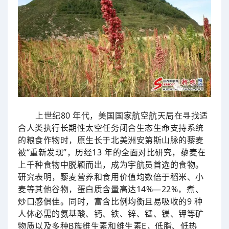
上世纪80 年代，美国国家航空航天局在寻找适
合人类执行长期性太空任务闭合生态生命支持系统
的粮食作物时，原生长于北美洲安第斯山脉的藜麦
被“重新发现”，历经13 年的全面对比研究，藜麦在
上千种食物中脱颖而出，成为宇航员首选的食物。
研究表明，藜麦营养和食用价值均数倍于稻米、小
麦等其他谷物，蛋白质含量高达14%—22%，煮、
炒口感俱佳。同时，富含比例均衡且易吸收的9 种
人体必需的氨基酸、钙、铁、锌、锰、镁、钾等矿
物质以及多种B族维生素和维生素E，低脂、低热