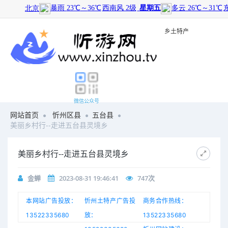
旅游景点
|
历史文化
|
乡土特产
微信公众号
网站首页
忻州区县
五台县
美丽乡村行--走进五台县灵境乡
美丽乡村行--走进五台县灵境乡
金蝉
2023-08-31 19:46:41
747
次
本网站广告投放：
忻州土特产广告投
商务合作热线：
13522335680
放：
13522335680