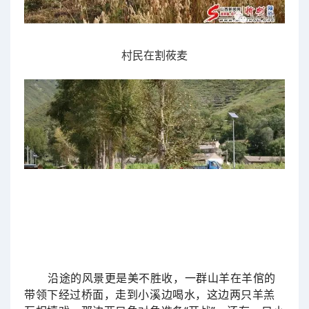
村民在
割莜麦
沿途的风景更是美不胜收，一群山羊在羊倌的
带领下经过桥面，走到小溪边喝水，这边两只羊羔