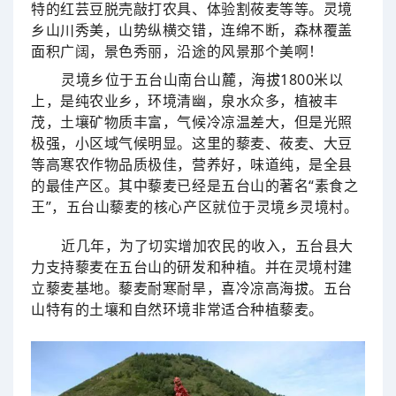
特的红芸豆脱壳敲打农具、体验割莜麦等等。灵境
乡山川秀美，山势纵横交错，连绵不断，森林覆盖
面积广阔，景色秀丽，沿途的风景那个美啊！
灵境乡位于五台山南台山麓，海拔1800米以
上，是纯农业乡，环境清幽，泉水众多，植被丰
茂，土壤矿物质丰富，气候冷凉温差大，但是光照
极强，小区域气候明显。这里的藜麦、莜麦、大豆
等高寒农作物品质极佳，营养好，味道纯，是全县
的最佳产区。其中藜麦已经是五台山的著名“素食之
王”，五台山藜麦的核心产区就位于灵境乡灵境村。
近几年，为了切实增加农民的收入，五台县大
力支持藜麦在五台山的研发和种植。并在灵境
村建
立藜麦基地。藜麦耐寒耐旱，喜冷凉高海拔。五台
山特有的土壤和自然环境非常适合种植藜麦。