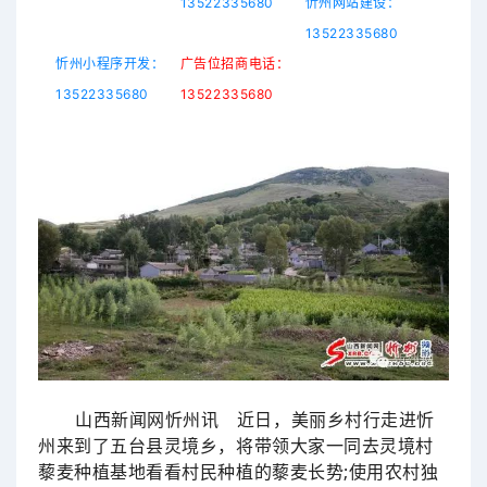
13522335680
忻州网站建设：
13522335680
忻州小程序开发：
广告位招商电话：
13522335680
13522335680
山西新闻网忻州讯 近日，美丽乡村行走进忻
州来到了
五台
县灵境乡，将带领大家一同去灵境村
藜麦种植基地看看村民种植的藜麦长势;使用农村独